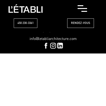
DÉBUTER MON PROJET
455, Av. Duclos,
Saint-Hyacinthe, J2S 8V1
450 230-3361
RENDEZ-VOUS
1 (450) 230-3361
info@letabliarchitecture.com